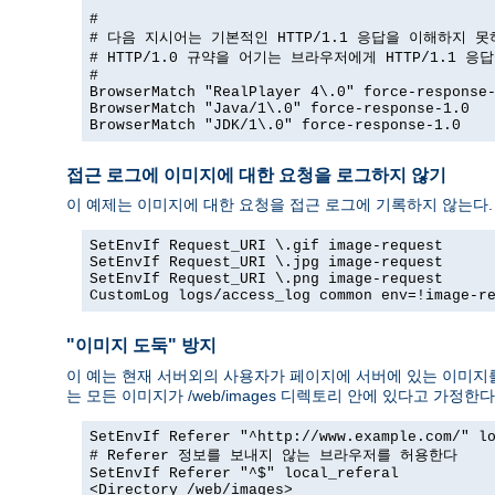
#

# 다음 지시어는 기본적인 HTTP/1.1 응답을 이해하지 못
# HTTP/1.0 규약을 어기는 브라우저에게 HTTP/1.1 응
#

BrowserMatch "RealPlayer 4\.0" force-response-
BrowserMatch "Java/1\.0" force-response-1.0

BrowserMatch "JDK/1\.0" force-response-1.0
접근 로그에 이미지에 대한 요청을 로그하지 않기
이 예제는 이미지에 대한 요청을 접근 로그에 기록하지 않는다.
SetEnvIf Request_URI \.gif image-request

SetEnvIf Request_URI \.jpg image-request

SetEnvIf Request_URI \.png image-request

CustomLog logs/access_log common env=!image-r
"이미지 도둑" 방지
이 예는 현재 서버외의 사용자가 페이지에 서버에 있는 이미지를
는 모든 이미지가 /web/images 디렉토리 안에 있다고 가정한다
SetEnvIf Referer "^http://www.example.com/" lo
# Referer 정보를 보내지 않는 브라우저를 허용한다

SetEnvIf Referer "^$" local_referal

<Directory /web/images>
