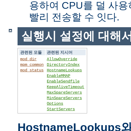
용하여 CPU를 덜 사용
빨리 전송할 수 잇다.
실행시 설정에 대해
관련된 모듈
관련된 지시어
mod_dir
AllowOverride
mpm_common
DirectoryIndex
mod_status
HostnameLookups
EnableMMAP
EnableSendfile
KeepAliveTimeout
MaxSpareServers
MinSpareServers
Options
StartServers
HostnameLookups