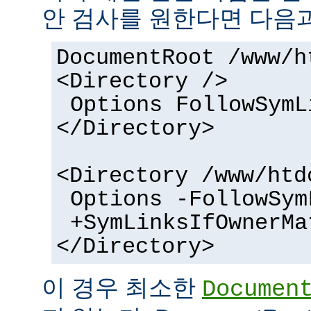
안 검사를 원한다면 다음과
DocumentRoot /www/h
<Directory />
Options FollowSymL
</Directory>
<Directory /www/htd
Options -FollowSym
+SymLinksIfOwnerMa
</Directory>
이 경우 최소한
Documen